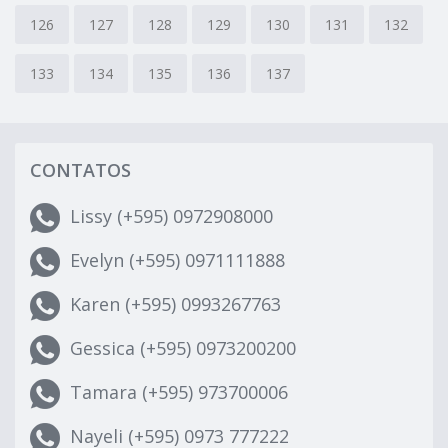
126
127
128
129
130
131
132
133
134
135
136
137
CONTATOS
Lissy (+595) 0972908000
Evelyn (+595) 0971111888
Karen (+595) 0993267763
Gessica (+595) 0973200200
Tamara (+595) 973700006
Nayeli (+595) 0973 777222