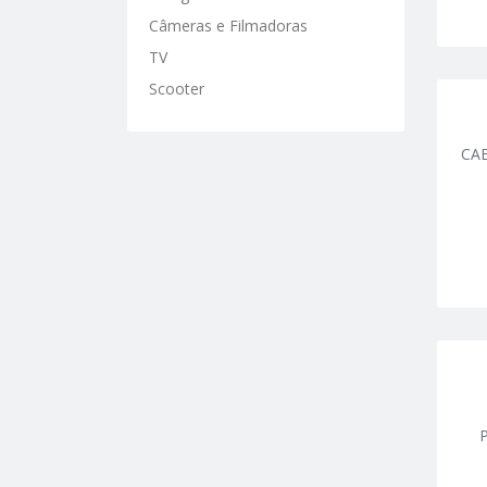
Câmeras e Filmadoras
TV
Scooter
CA