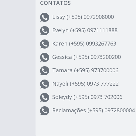
CONTATOS
Lissy (+595) 0972908000
Evelyn (+595) 0971111888
Karen (+595) 0993267763
Gessica (+595) 0973200200
Tamara (+595) 973700006
Nayeli (+595) 0973 777222
Soleydy (+595) 0973 702006
Reclamações (+595) 0972800004