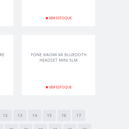
SEM ESTOQUE
RE
FONE XIAOMI MI BLUEOOTH
HEADSET MINI 5LM
SEM ESTOQUE
12
13
14
15
16
17