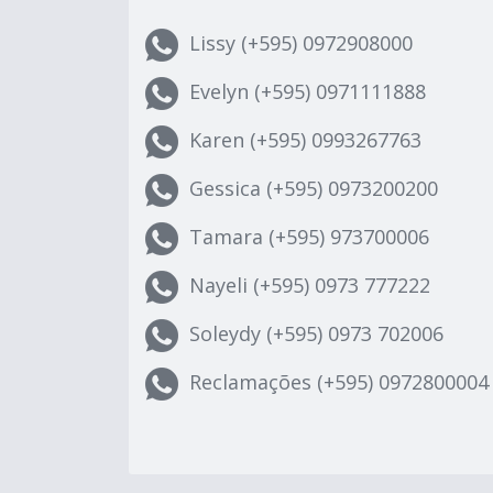
Lissy (+595) 0972908000
Evelyn (+595) 0971111888
Karen (+595) 0993267763
Gessica (+595) 0973200200
Tamara (+595) 973700006
Nayeli (+595) 0973 777222
Soleydy (+595) 0973 702006
Reclamações (+595) 0972800004