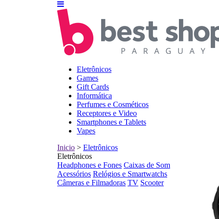
Eletrônicos
Games
Gift Cards
Informática
Perfumes e Cosméticos
Receptores e Video
Smartphones e Tablets
Vapes
Inicio
>
Eletrônicos
Eletrônicos
Headphones e Fones
Caixas de Som
Acessórios
Relógios e Smartwatchs
Câmeras e Filmadoras
TV
Scooter