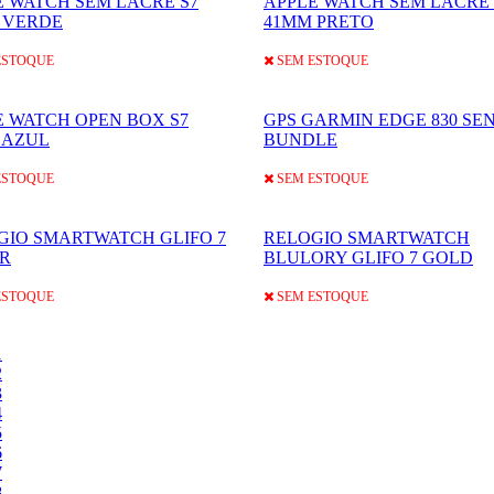
E WATCH SEM LACRE S7
APPLE WATCH SEM LACRE 
 VERDE
41MM PRETO
ESTOQUE
SEM ESTOQUE
E WATCH OPEN BOX S7
GPS GARMIN EDGE 830 SE
 AZUL
BUNDLE
ESTOQUE
SEM ESTOQUE
GIO SMARTWATCH GLIFO 7
RELOGIO SMARTWATCH
ER
BLULORY GLIFO 7 GOLD
ESTOQUE
SEM ESTOQUE
1
2
3
4
5
6
7
8