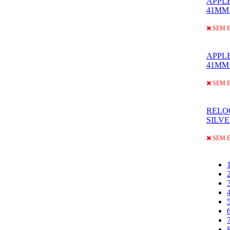
APPL
41MM
SEM 
APPL
41MM
SEM 
RELO
SILV
SEM 