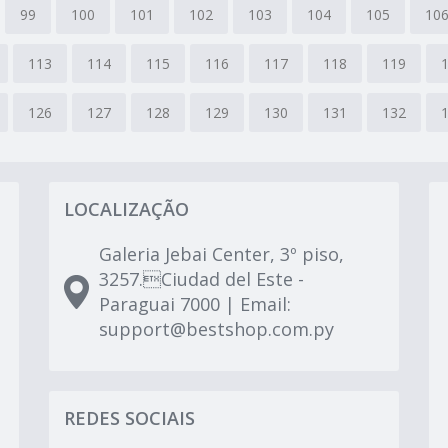
99
100
101
102
103
104
105
10
113
114
115
116
117
118
119
126
127
128
129
130
131
132
LOCALIZAÇÃO
Galeria Jebai Center, 3º piso,
3257.Ciudad del Este -
Paraguai 7000 | Email:
support@bestshop.com.py
REDES SOCIAIS