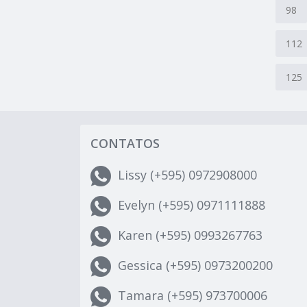
98
112
125
CONTATOS
Lissy (+595) 0972908000
Evelyn (+595) 0971111888
Karen (+595) 0993267763
Gessica (+595) 0973200200
Tamara (+595) 973700006