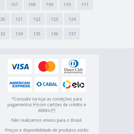
6
107
108
109
110
111
120
121
122
123
124
133
134
135
136
137
*Consulte na loja as condições para
pagamentos com cartões de crédito e
débito.
Não realizamos envios para o Brasil.
Preços e disponibilidade de produtos estão