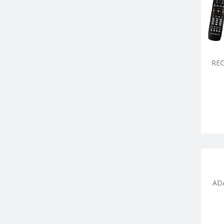
REC
AD