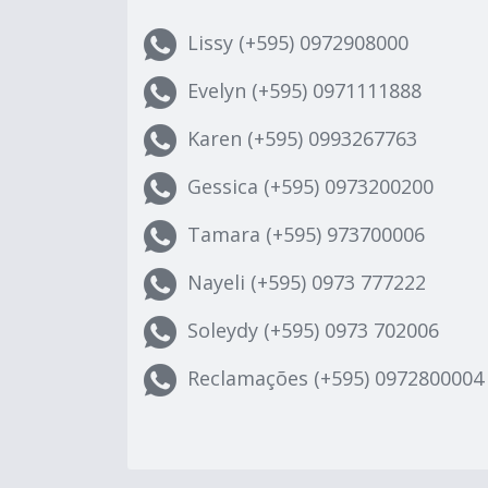
Lissy (+595) 0972908000
Evelyn (+595) 0971111888
Karen (+595) 0993267763
Gessica (+595) 0973200200
Tamara (+595) 973700006
Nayeli (+595) 0973 777222
Soleydy (+595) 0973 702006
Reclamações (+595) 0972800004