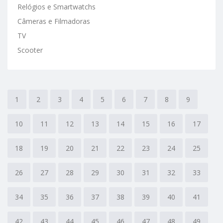
Relógios e Smartwatchs
Câmeras e Filmadoras
TV
Scooter
1
2
3
4
5
6
7
8
9
10
11
12
13
14
15
16
17
18
19
20
21
22
23
24
25
26
27
28
29
30
31
32
33
34
35
36
37
38
39
40
41
42
43
44
45
46
47
48
49