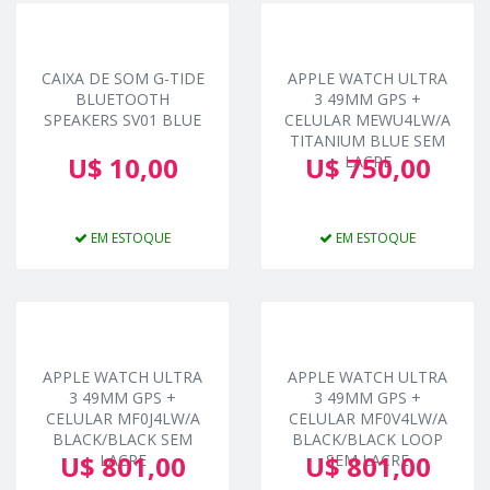
CAIXA DE SOM G-TIDE
APPLE WATCH ULTRA
BLUETOOTH
3 49MM GPS +
SPEAKERS SV01 BLUE
CELULAR MEWU4LW/A
TITANIUM BLUE SEM
U$ 10,00
U$ 750,00
LACRE
EM ESTOQUE
EM ESTOQUE
APPLE WATCH ULTRA
APPLE WATCH ULTRA
3 49MM GPS +
3 49MM GPS +
CELULAR MF0J4LW/A
CELULAR MF0V4LW/A
BLACK/BLACK SEM
BLACK/BLACK LOOP
U$ 801,00
U$ 801,00
LACRE
SEM LACRE