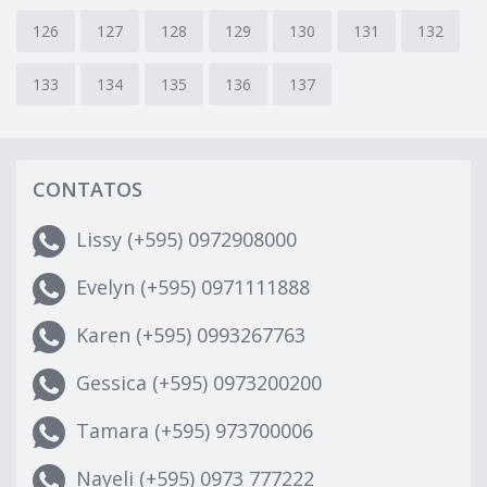
126
127
128
129
130
131
132
133
134
135
136
137
CONTATOS
Lissy (+595) 0972908000
Evelyn (+595) 0971111888
Karen (+595) 0993267763
Gessica (+595) 0973200200
Tamara (+595) 973700006
Nayeli (+595) 0973 777222