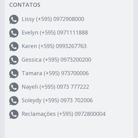
CONTATOS
Lissy (+595) 0972908000
Evelyn (+595) 0971111888
Karen (+595) 0993267763
Gessica (+595) 0973200200
Tamara (+595) 973700006
Nayeli (+595) 0973 777222
Soleydy (+595) 0973 702006
Reclamações (+595) 0972800004