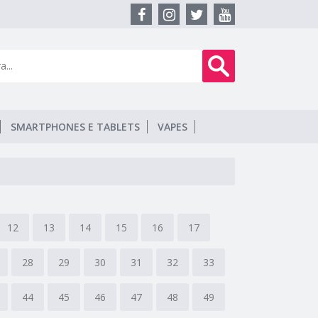
SMARTPHONES E TABLETS
VAPES
12
13
14
15
16
17
28
29
30
31
32
33
44
45
46
47
48
49