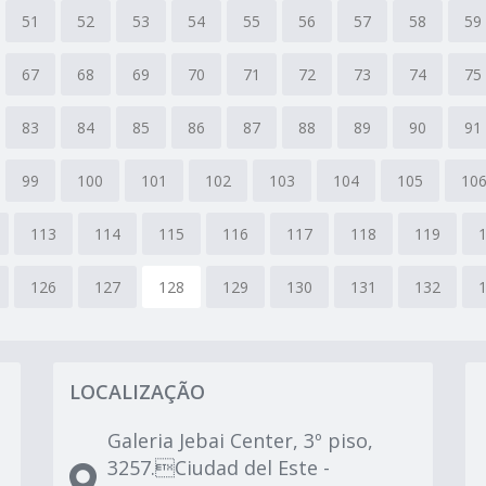
51
52
53
54
55
56
57
58
59
67
68
69
70
71
72
73
74
75
83
84
85
86
87
88
89
90
91
99
100
101
102
103
104
105
10
113
114
115
116
117
118
119
126
127
128
129
130
131
132
LOCALIZAÇÃO
Galeria Jebai Center, 3º piso,
3257.Ciudad del Este -