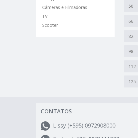
50
Câmeras e Filmadoras
TV
66
Scooter
82
98
112
125
CONTATOS
Lissy (+595) 0972908000