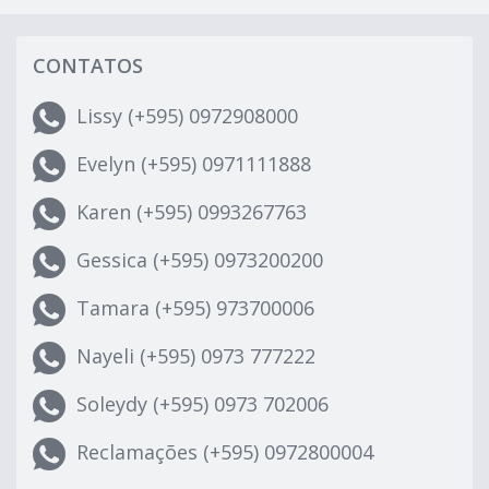
CONTATOS
Lissy (+595) 0972908000
Evelyn (+595) 0971111888
Karen (+595) 0993267763
Gessica (+595) 0973200200
Tamara (+595) 973700006
Nayeli (+595) 0973 777222
Soleydy (+595) 0973 702006
Reclamações (+595) 0972800004