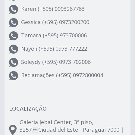
Karen (+595) 0993267763
Gessica (+595) 0973200200
Tamara (+595) 973700006
Nayeli (+595) 0973 777222
Soleydy (+595) 0973 702006
Reclamações (+595) 0972800004
LOCALIZAÇÃO
Galeria Jebai Center, 3º piso,
3257.Ciudad del Este - Paraguai 7000 |