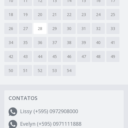
10
11
12
13
14
15
16
17
18
19
20
21
22
23
24
25
26
27
28
29
30
31
32
33
34
35
36
37
38
39
40
41
42
43
44
45
46
47
48
49
50
51
52
53
54
CONTATOS
Lissy (+595) 0972908000
Evelyn (+595) 0971111888