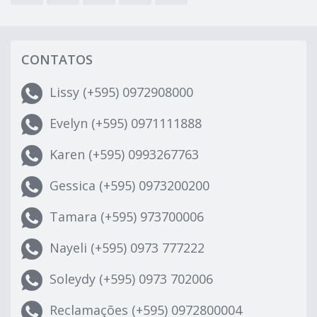
CONTATOS
Lissy (+595) 0972908000
Evelyn (+595) 0971111888
Karen (+595) 0993267763
Gessica (+595) 0973200200
Tamara (+595) 973700006
Nayeli (+595) 0973 777222
Soleydy (+595) 0973 702006
Reclamações (+595) 0972800004