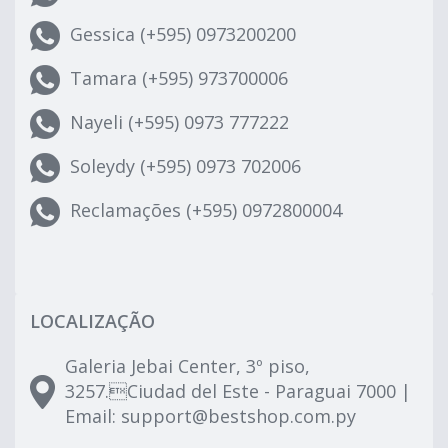
Gessica (+595) 0973200200
Tamara (+595) 973700006
Nayeli (+595) 0973 777222
Soleydy (+595) 0973 702006
Reclamações (+595) 0972800004
LOCALIZAÇÃO
Galeria Jebai Center, 3º piso,
3257.Ciudad del Este - Paraguai 7000 |
Email:
support@bestshop.com.py