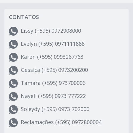
CONTATOS
Lissy (+595) 0972908000
Evelyn (+595) 0971111888
Karen (+595) 0993267763
Gessica (+595) 0973200200
Tamara (+595) 973700006
Nayeli (+595) 0973 777222
Soleydy (+595) 0973 702006
Reclamações (+595) 0972800004