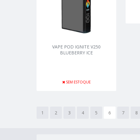
VAPE POD IGNITE V250
BLUEBERRY ICE
SEM ESTOQUE
1
2
3
4
5
6
7
8