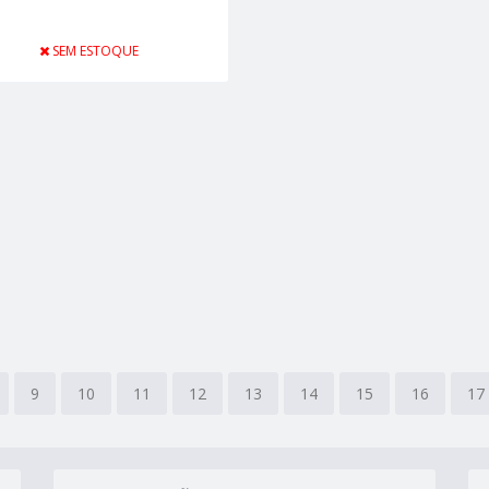
SEM ESTOQUE
9
10
11
12
13
14
15
16
17