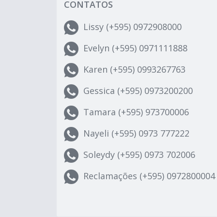
CONTATOS
Lissy (+595) 0972908000
Evelyn (+595) 0971111888
Karen (+595) 0993267763
Gessica (+595) 0973200200
Tamara (+595) 973700006
Nayeli (+595) 0973 777222
Soleydy (+595) 0973 702006
Reclamações (+595) 0972800004