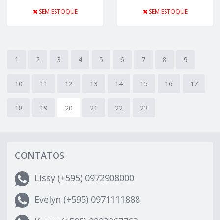
SEM ESTOQUE
SEM ESTOQUE
1
2
3
4
5
6
7
8
9
10
11
12
13
14
15
16
17
18
19
20
21
22
23
CONTATOS
Lissy (+595) 0972908000
Evelyn (+595) 0971111888