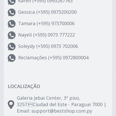
Karen (+595) 0993267763
Gessica (+595) 0973200200
Tamara (+595) 973700006
Nayeli (+595) 0973 777222
Soleydy (+595) 0973 702006
Reclamações (+595) 0972800004
LOCALIZAÇÃO
Galeria Jebai Center, 3º piso,
3257.Ciudad del Este - Paraguai 7000 |
Email:
support@bestshop.com.py