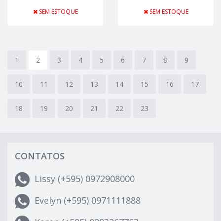
SEM ESTOQUE
SEM ESTOQUE
1
2
3
4
5
6
7
8
9
10
11
12
13
14
15
16
17
18
19
20
21
22
23
CONTATOS
Lissy (+595) 0972908000
Evelyn (+595) 0971111888