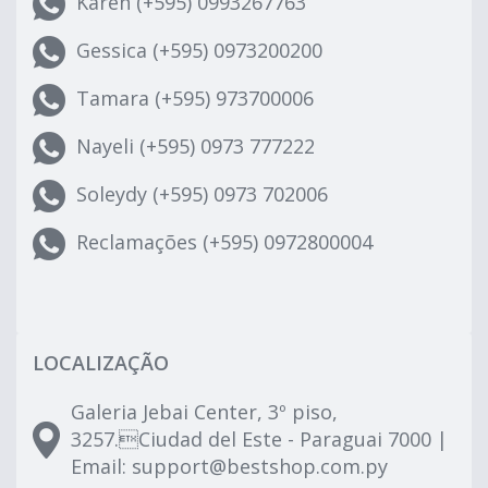
Karen (+595) 0993267763
Gessica (+595) 0973200200
Tamara (+595) 973700006
Nayeli (+595) 0973 777222
Soleydy (+595) 0973 702006
Reclamações (+595) 0972800004
LOCALIZAÇÃO
Galeria Jebai Center, 3º piso,
3257.Ciudad del Este - Paraguai 7000 |
Email:
support@bestshop.com.py