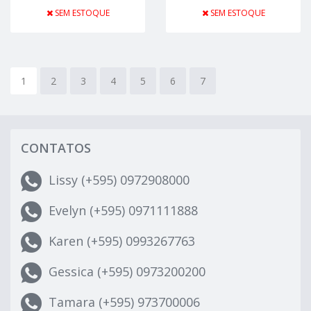
SEM ESTOQUE
SEM ESTOQUE
1
2
3
4
5
6
7
CONTATOS
Lissy (+595) 0972908000
Evelyn (+595) 0971111888
Karen (+595) 0993267763
Gessica (+595) 0973200200
Tamara (+595) 973700006