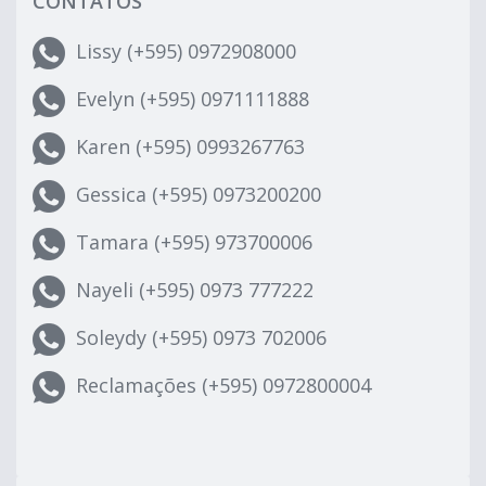
CONTATOS
Lissy (+595) 0972908000
Evelyn (+595) 0971111888
Karen (+595) 0993267763
Gessica (+595) 0973200200
Tamara (+595) 973700006
Nayeli (+595) 0973 777222
Soleydy (+595) 0973 702006
Reclamações (+595) 0972800004