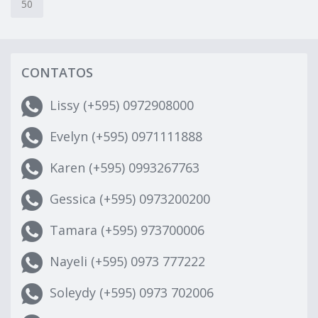
50
CONTATOS
Lissy (+595) 0972908000
Evelyn (+595) 0971111888
Karen (+595) 0993267763
Gessica (+595) 0973200200
Tamara (+595) 973700006
Nayeli (+595) 0973 777222
Soleydy (+595) 0973 702006