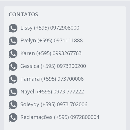
CONTATOS
Lissy (+595) 0972908000
Evelyn (+595) 0971111888
Karen (+595) 0993267763
Gessica (+595) 0973200200
Tamara (+595) 973700006
Nayeli (+595) 0973 777222
Soleydy (+595) 0973 702006
Reclamações (+595) 0972800004