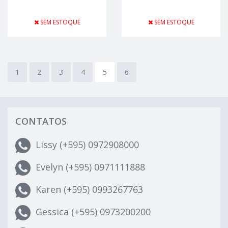
SEM ESTOQUE
SEM ESTOQUE
1
2
3
4
5
6
CONTATOS
Lissy (+595) 0972908000
Evelyn (+595) 0971111888
Karen (+595) 0993267763
Gessica (+595) 0973200200