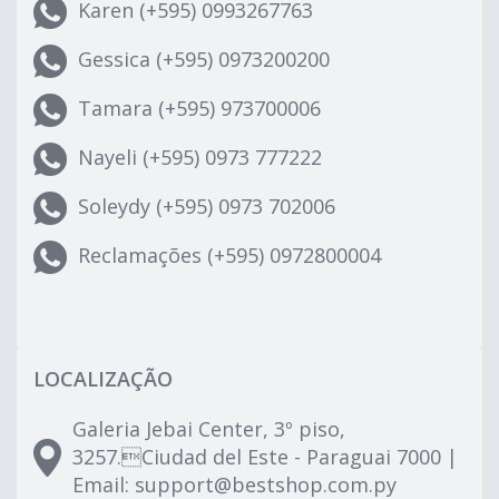
Karen (+595) 0993267763
Gessica (+595) 0973200200
Tamara (+595) 973700006
Nayeli (+595) 0973 777222
Soleydy (+595) 0973 702006
Reclamações (+595) 0972800004
LOCALIZAÇÃO
Galeria Jebai Center, 3º piso,
3257.Ciudad del Este - Paraguai 7000 |
Email:
support@bestshop.com.py