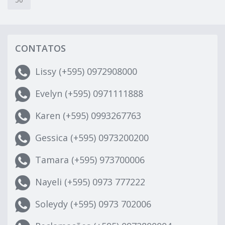
CONTATOS
Lissy (+595) 0972908000
Evelyn (+595) 0971111888
Karen (+595) 0993267763
Gessica (+595) 0973200200
Tamara (+595) 973700006
Nayeli (+595) 0973 777222
Soleydy (+595) 0973 702006