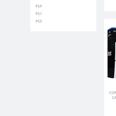
PSP
PS1
PS5
CON
C