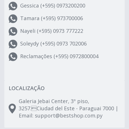
Gessica (+595) 0973200200
Tamara (+595) 973700006
Nayeli (+595) 0973 777222
Soleydy (+595) 0973 702006
Reclamações (+595) 0972800004
LOCALIZAÇÃO
Galeria Jebai Center, 3º piso,
3257.Ciudad del Este - Paraguai 7000 |
Email:
support@bestshop.com.py