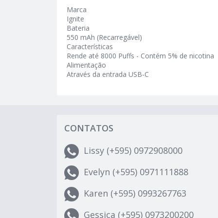
Marca
Ignite
Bateria
550 mAh (Recarregável)
Características
Rende até 8000 Puffs - Contém 5% de nicotina
Alimentação
Através da entrada USB-C
CONTATOS
Lissy (+595) 0972908000
Evelyn (+595) 0971111888
Karen (+595) 0993267763
Gessica (+595) 0973200200