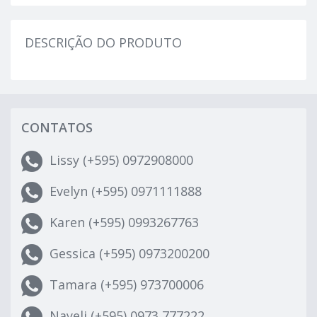
DESCRIÇÃO DO PRODUTO
CONTATOS
Lissy (+595) 0972908000
Evelyn (+595) 0971111888
Karen (+595) 0993267763
Gessica (+595) 0973200200
Tamara (+595) 973700006
Nayeli (+595) 0973 777222