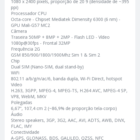
1080 x 2400 pixels, proporção de 20 9 (densidade de ~395
ppi)
Processador CPU
Octa-core - Chipset Mediatek Dimensity 6300 (6 nm) -
GPU Mali-G57 MC2
Câmera
Traseira 50MP + 8MP + 2MP - Flash LED - Vídeo
1080p@30fps - Frontal 32MP
Frequência 2G
GSM 850/900/1800/1900Mhz Sim 1 & Sim 2
Chip
Dual SIM (Nano-SIM, dual stand-by)
WiFi
802.11 a/b/g/n/ac/6, banda dupla, Wi-Fi Direct, hotspot
Video
H.263, 3GPP, MPEG-4, MPEG-TS, H.264 AVC, MPEG-4 SP,
VP8, WebM, MKV
Polegadas
6,67", 107,4 cm 2 (~86,9% de proporção tela-corpo)
Áudio
Stereo speakers, 3GP, 3G2, AAC, AVI, ADTS, AWB, DIVX,
FLAC, IMY
Conectividade
A-GPS, GLONASS, BDS, GALILEO, QZSS, NFC