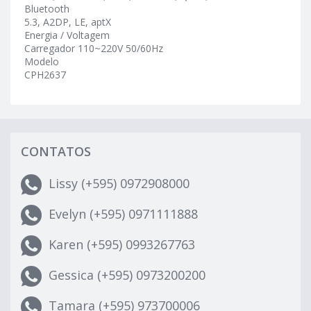
Bluetooth
5.3, A2DP, LE, aptX
Energia / Voltagem
Carregador 110~220V 50/60Hz
Modelo
CPH2637
CONTATOS
Lissy (+595) 0972908000
Evelyn (+595) 0971111888
Karen (+595) 0993267763
Gessica (+595) 0973200200
Tamara (+595) 973700006