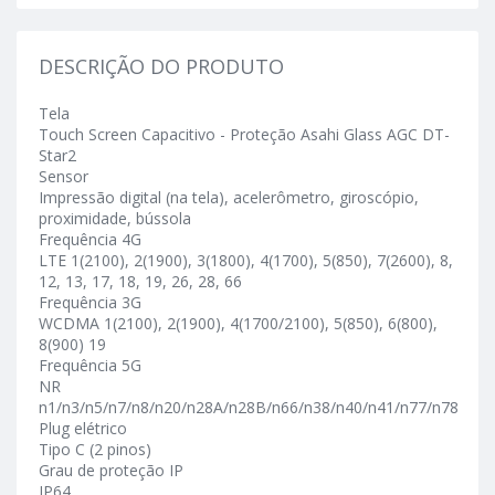
DESCRIÇÃO DO PRODUTO
Tela
Touch Screen Capacitivo - Proteção Asahi Glass AGC DT-
Star2
Sensor
Impressão digital (na tela), acelerômetro, giroscópio,
proximidade, bússola
Frequência 4G
LTE 1(2100), 2(1900), 3(1800), 4(1700), 5(850), 7(2600), 8,
12, 13, 17, 18, 19, 26, 28, 66
Frequência 3G
WCDMA 1(2100), 2(1900), 4(1700/2100), 5(850), 6(800),
8(900) 19
Frequência 5G
NR
n1/n3/n5/n7/n8/n20/n28A/n28B/n66/n38/n40/n41/n77/n78
Plug elétrico
Tipo C (2 pinos)
Grau de proteção IP
IP64