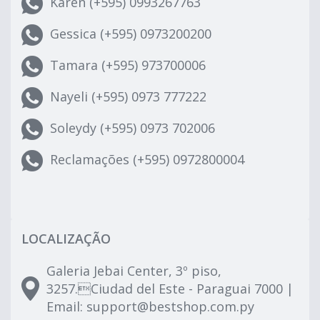
Karen (+595) 0993267763
Gessica (+595) 0973200200
Tamara (+595) 973700006
Nayeli (+595) 0973 777222
Soleydy (+595) 0973 702006
Reclamações (+595) 0972800004
LOCALIZAÇÃO
Galeria Jebai Center, 3º piso,
3257.Ciudad del Este - Paraguai 7000 |
Email:
support@bestshop.com.py