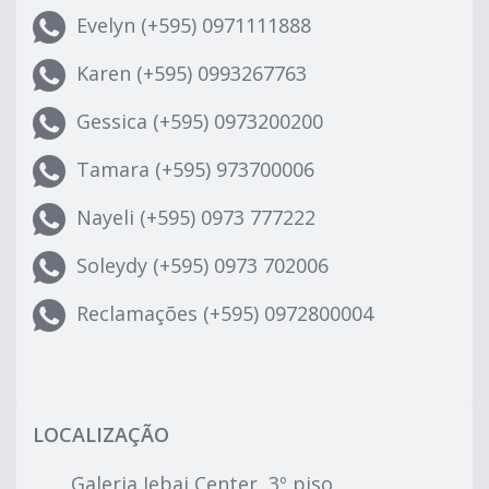
Evelyn (+595) 0971111888
Karen (+595) 0993267763
Gessica (+595) 0973200200
Tamara (+595) 973700006
Nayeli (+595) 0973 777222
Soleydy (+595) 0973 702006
Reclamações (+595) 0972800004
LOCALIZAÇÃO
Galeria Jebai Center, 3º piso,