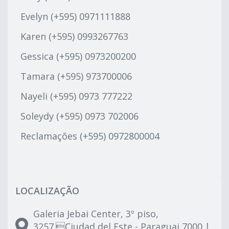
Evelyn (+595) 0971111888
Karen (+595) 0993267763
Gessica (+595) 0973200200
Tamara (+595) 973700006
Nayeli (+595) 0973 777222
Soleydy (+595) 0973 702006
Reclamações (+595) 0972800004
LOCALIZAÇÃO
Galeria Jebai Center, 3º piso,
3257.Ciudad del Este - Paraguai 7000 |