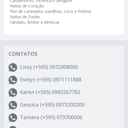
Cardamomo, Pimenta e Gengibre
Notas de Coração
Flor de Laranjeira, Gardênia, Coco e Peônia
Notas de Fundo
Sândalo, Âmbar e Almíscar
CONTATOS
Lissy (+595) 0972908000
Evelyn (+595) 0971111888
Karen (+595) 0993267763
Gessica (+595) 0973200200
Tamara (+595) 973700006