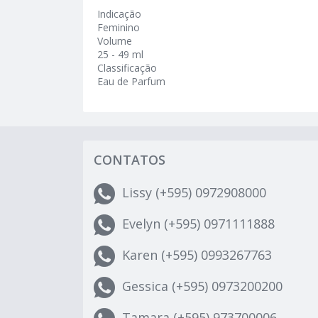
Indicação
Feminino
Volume
25 - 49 ml
Classificação
Eau de Parfum
CONTATOS
Lissy (+595) 0972908000
Evelyn (+595) 0971111888
Karen (+595) 0993267763
Gessica (+595) 0973200200
Tamara (+595) 973700006