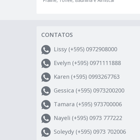
Pralinê, Toffee, Baunilha e Almíscar
CONTATOS
Lissy (+595) 0972908000
Evelyn (+595) 0971111888
Karen (+595) 0993267763
Gessica (+595) 0973200200
Tamara (+595) 973700006
Nayeli (+595) 0973 777222
Soleydy (+595) 0973 702006