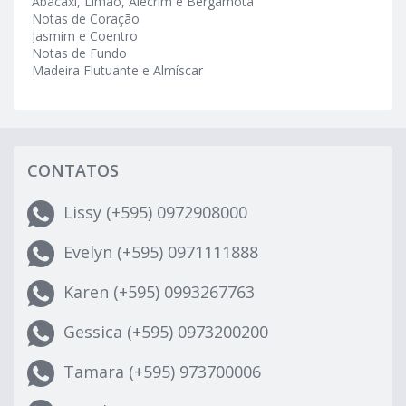
Abacaxi, Limão, Alecrim e Bergamota
Notas de Coração
Jasmim e Coentro
Notas de Fundo
Madeira Flutuante e Almíscar
CONTATOS
Lissy (+595) 0972908000
Evelyn (+595) 0971111888
Karen (+595) 0993267763
Gessica (+595) 0973200200
Tamara (+595) 973700006