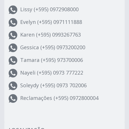
Lissy (+595) 0972908000
Evelyn (+595) 0971111888
Karen (+595) 0993267763
Gessica (+595) 0973200200
Tamara (+595) 973700006
Nayeli (+595) 0973 777222
Soleydy (+595) 0973 702006
Reclamações (+595) 0972800004