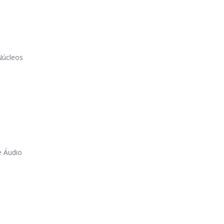
s
Núcleos
e Áudio