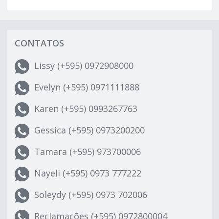
CONTATOS
Lissy (+595) 0972908000
Evelyn (+595) 0971111888
Karen (+595) 0993267763
Gessica (+595) 0973200200
Tamara (+595) 973700006
Nayeli (+595) 0973 777222
Soleydy (+595) 0973 702006
Reclamações (+595) 0972800004