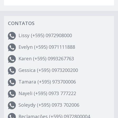
CONTATOS
Lissy (+595) 0972908000
Evelyn (+595) 0971111888
Karen (+595) 0993267763
Gessica (+595) 0973200200
Tamara (+595) 973700006
Nayeli (+595) 0973 777222
Soleydy (+595) 0973 702006
Reclamações (+595) 0972800004