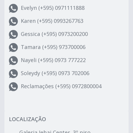
Evelyn (+595) 0971111888
Karen (+595) 0993267763
Gessica (+595) 0973200200
Tamara (+595) 973700006
Nayeli (+595) 0973 777222
Soleydy (+595) 0973 702006
Reclamações (+595) 0972800004
LOCALIZAÇÃO
Galeria Jebai Center, 3º piso,