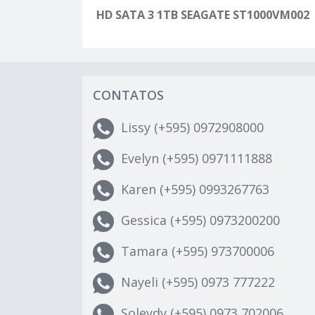
HD SATA 3 1TB SEAGATE ST1000VM002
CONTATOS
Lissy (+595) 0972908000
Evelyn (+595) 0971111888
Karen (+595) 0993267763
Gessica (+595) 0973200200
Tamara (+595) 973700006
Nayeli (+595) 0973 777222
Soleydy (+595) 0973 702006