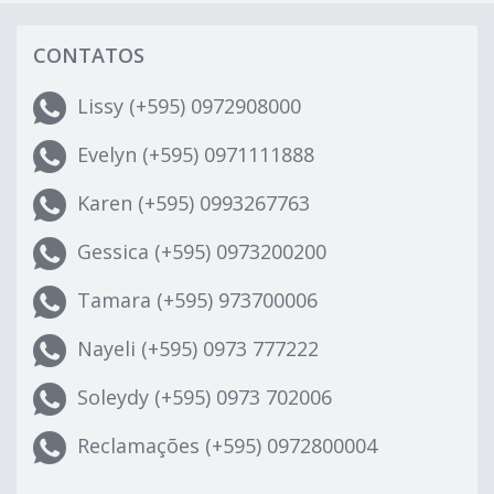
CONTATOS
Lissy (+595) 0972908000
Evelyn (+595) 0971111888
Karen (+595) 0993267763
Gessica (+595) 0973200200
Tamara (+595) 973700006
Nayeli (+595) 0973 777222
Soleydy (+595) 0973 702006
Reclamações (+595) 0972800004