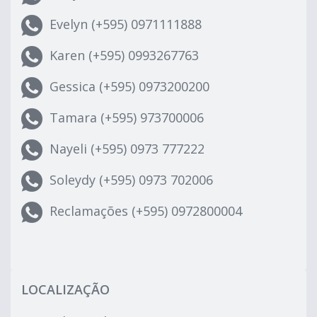
Evelyn (+595) 0971111888
Karen (+595) 0993267763
Gessica (+595) 0973200200
Tamara (+595) 973700006
Nayeli (+595) 0973 777222
Soleydy (+595) 0973 702006
Reclamações (+595) 0972800004
LOCALIZAÇÃO