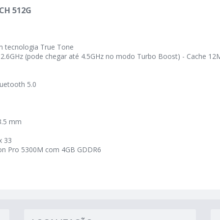
CH 512G
m tecnologia True Tone
2.6GHz (pode chegar até 4.5GHz no modo Turbo Boost) - Cache 12
uetooth 5.0
 3.5 mm
x 33
deon Pro 5300M com 4GB GDDR6