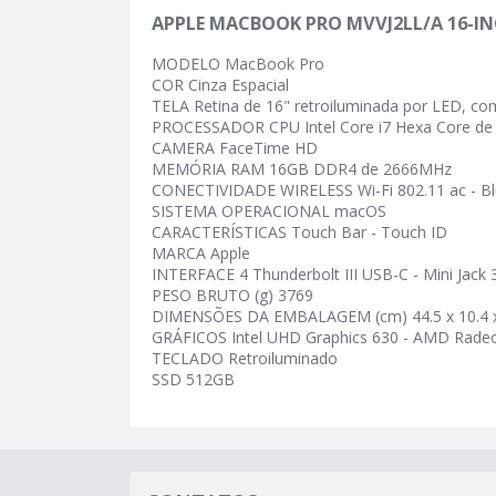
APPLE MACBOOK PRO MVVJ2LL/A 16-IN
MODELO MacBook Pro
COR Cinza Espacial
TELA Retina de 16" retroiluminada por LED, co
PROCESSADOR CPU Intel Core i7 Hexa Core de 
CAMERA FaceTime HD
MEMÓRIA RAM 16GB DDR4 de 2666MHz
CONECTIVIDADE WIRELESS Wi-Fi 802.11 ac - Bl
SISTEMA OPERACIONAL macOS
CARACTERÍSTICAS Touch Bar - Touch ID
MARCA Apple
INTERFACE 4 Thunderbolt III USB-C - Mini Jack
PESO BRUTO (g) 3769
DIMENSÕES DA EMBALAGEM (cm) 44.5 x 10.4 
GRÁFICOS Intel UHD Graphics 630 - AMD Ra
TECLADO Retroiluminado
SSD 512GB