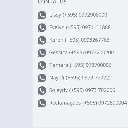
CONTATOS
Lissy (+595) 0972908000
Evelyn (+595) 0971111888
Karen (+595) 0993267763
Gessica (+595) 0973200200
Tamara (+595) 973700006
Nayeli (+595) 0973 777222
Soleydy (+595) 0973 702006
Reclamações (+595) 0972800004