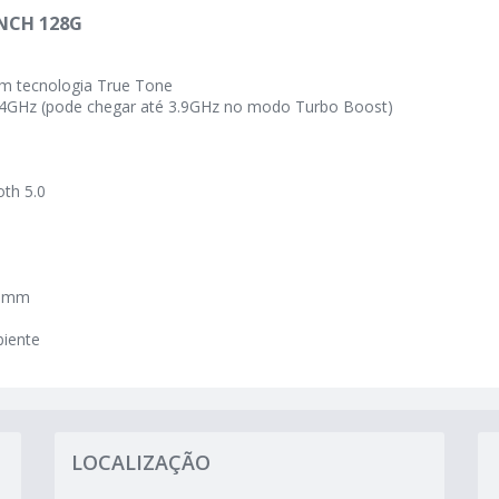
NCH 128G
om tecnologia True Tone
1.4GHz (pode chegar até 3.9GHz no modo Turbo Boost)
oth 5.0
.5 mm
biente
LOCALIZAÇÃO