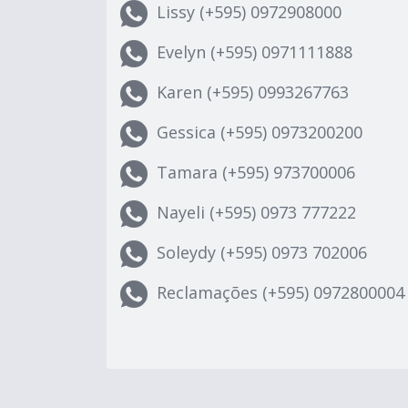
Lissy (+595) 0972908000
Evelyn (+595) 0971111888
Karen (+595) 0993267763
Gessica (+595) 0973200200
Tamara (+595) 973700006
Nayeli (+595) 0973 777222
Soleydy (+595) 0973 702006
Reclamações (+595) 0972800004