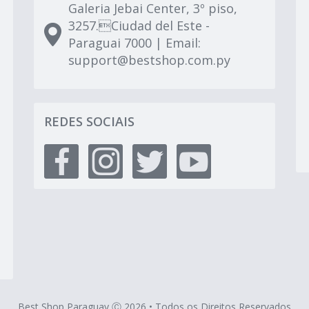
Galeria Jebai Center, 3º piso,
3257.Ciudad del Este -
Paraguai 7000 | Email:
support@bestshop.com.py
REDES SOCIAIS
Best Shop Paraguay Ⓒ 2026 • Todos os Direitos Reservados