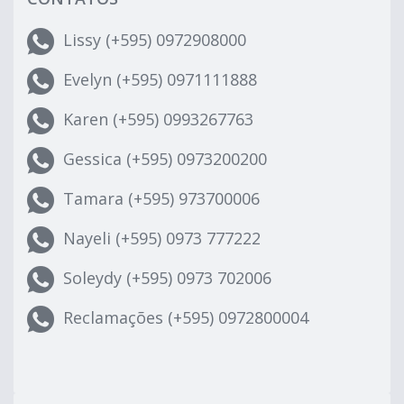
Lissy (+595) 0972908000
Evelyn (+595) 0971111888
Karen (+595) 0993267763
Gessica (+595) 0973200200
Tamara (+595) 973700006
Nayeli (+595) 0973 777222
Soleydy (+595) 0973 702006
Reclamações (+595) 0972800004