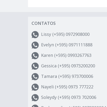
CONTATOS
Lissy (+595) 0972908000
Evelyn (+595) 0971111888
Karen (+595) 0993267763
Gessica (+595) 0973200200
Tamara (+595) 973700006
Nayeli (+595) 0973 777222
Soleydy (+595) 0973 702006