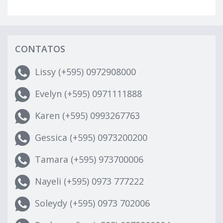
CONTATOS
Lissy (+595) 0972908000
Evelyn (+595) 0971111888
Karen (+595) 0993267763
Gessica (+595) 0973200200
Tamara (+595) 973700006
Nayeli (+595) 0973 777222
Soleydy (+595) 0973 702006